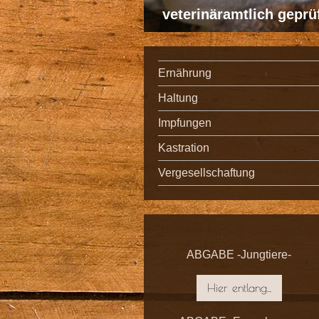
veterinäramtlich gepr
Ernährung
Haltung
Impfungen
Kastration
Vergesellschaftung
ABGABE -Jungtiere-
Hier entlang...