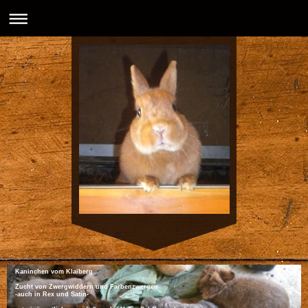
Kaninchen vom Klaiberg
Zucht von Zwergwiddern und Farbenzwergen
-auch in Rex und Satin-