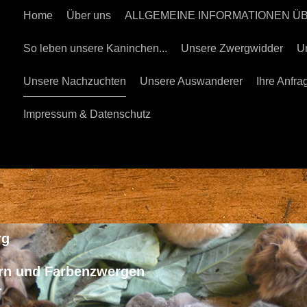
Home
Über uns
ALLGEMEINE INFORMATIONEN 
So leben unsere Kaninchen...
Unsere Zwergwidder
U
Unsere Nachzuchten
Unsere Auswanderer
Ihre Anfra
Impressum & Datenschutz
rg
rn und Farbenzwergen
-