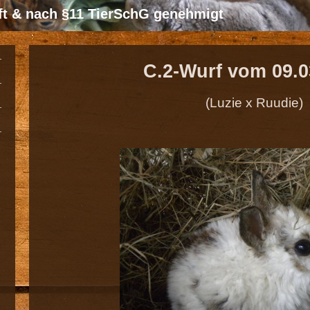
üft & nach §11 TierSchG genehmigt
C.2-Wurf vom 09.0
(Luzie x Ruudie)