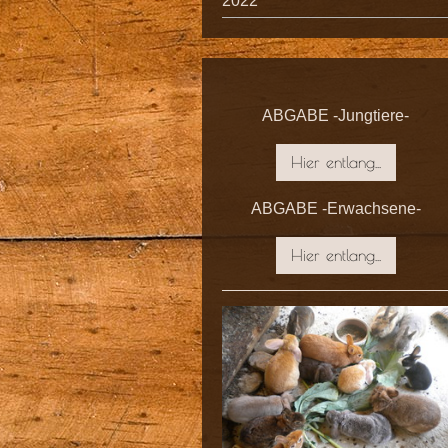
2022
ABGABE -Jungtiere-
Hier entlang...
ABGABE -Erwachsene-
Hier entlang...