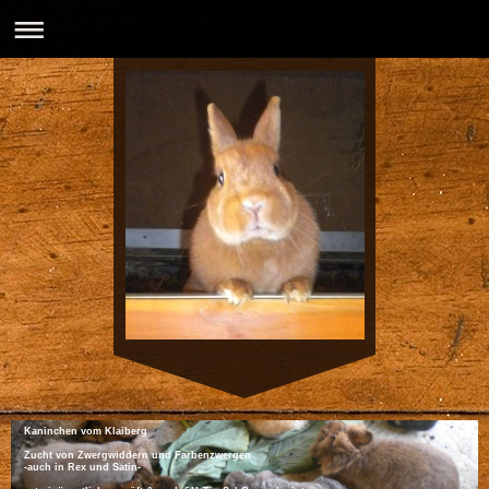
Kaninchen vom Klaiberg
Zucht von Zwergwiddern und Farbenzwergen
-auch in Rex und Satin-